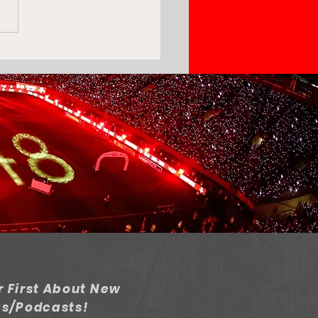
ki Sofia Rejects
piacos' 1st Bid For
am Bouras
 First About New
gs/Podcasts!