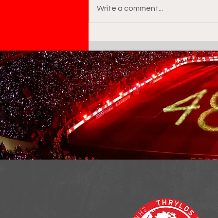
Write a comment...
Geoffrey Moncada
Appointed Technical
Director of Marinakis
Football Group