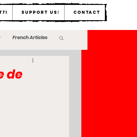
T7I
Support Us!
Contact
a
French Articles
e de