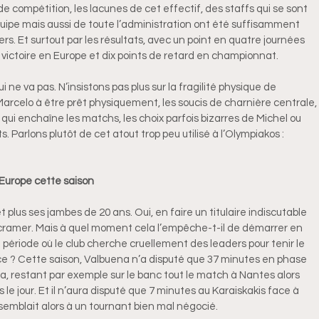
e compétition, les lacunes de cet effectif, des staffs qui se sont
quipe mais aussi de toute l’administration ont été suffisamment
rs. Et surtout par les résultats, avec un point en quatre journées
victoire en Europe et dix points de retard en championnat.
 ne va pas. N’insistons pas plus sur la fragilité physique de 
 Marcelo à être prêt physiquement, les soucis de charnière centrale,
 qui enchaîne les matchs, les choix parfois bizarres de Michel ou
ts. Parlons plutôt de cet atout trop peu utilisé à l’Olympiakos :
 Europe cette saison
et plus ses jambes de 20 ans. Oui, en faire un titulaire indiscutable
e cramer. Mais à quel moment cela l’empêche-t-il de démarrer en
 période où le club cherche cruellement des leaders pour tenir le
ce ? Cette saison, Valbuena n’a disputé que 37 minutes en phase
a, restant par exemple sur le banc tout le match à Nantes alors
 le jour. Et il n’aura disputé que 7 minutes au Karaiskakis face à
semblait alors à un tournant bien mal négocié.