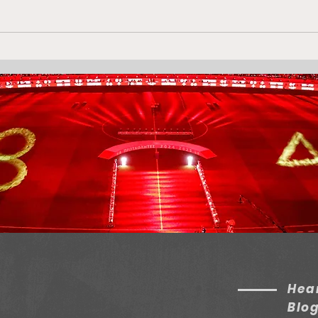
Is Puerta the midfielder
Levs
Olympiacos have decided
Olym
is worth stretching for?
Akr
Hear
Blo