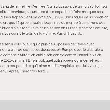
venu de le mettre d’entrée. Car sa passion, déjà, mais surtout son
ualité technique, sa justesse et sa capacité à faire marquer sont
laissés trop souvent de côté en Europe. Sans parler de sa précision
 alors que l’équipe a toutes les peines du monde à construire des
lbuena n’a été titulaire cette saison en Europe, y compris cet été,
urs pas connu le goût de la victoire. Pas un hasard…
à se servir d’un joueur qui a plus de 40 passes décisives avec
r qui a plus de dix passes décisives en Europe avec le club, alors
n de carrière ? Aurait-on oublié son centre contre Marseille ? Son
é 2020 de folie ? Et surtout, quel autre joueur dans cet effectif
naires, peut dire qu’il aime plus l’Olympiakos que lui ? Alors, le
enu ! Après, il sera trop tard…