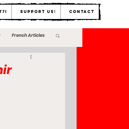
T7I
Support Us!
Contact
a
French Articles
ir