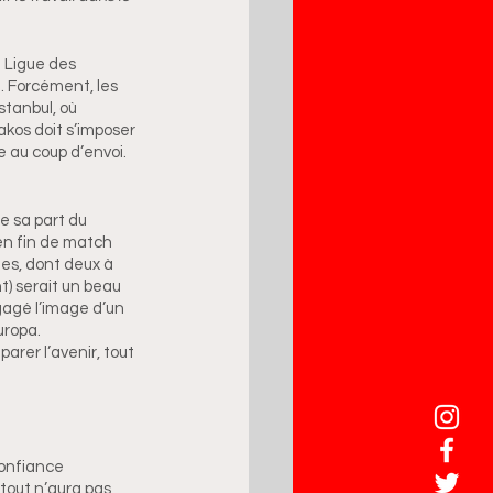
 Ligue des 
. Forcément, les 
stanbul, où 
iakos doit s’imposer 
au coup d’envoi. 
e sa part du 
en fin de match 
es, dont deux à 
) serait un beau 
gagé l’image d’un 
uropa. 
rer l’avenir, tout 
confiance 
tout n’aura pas 