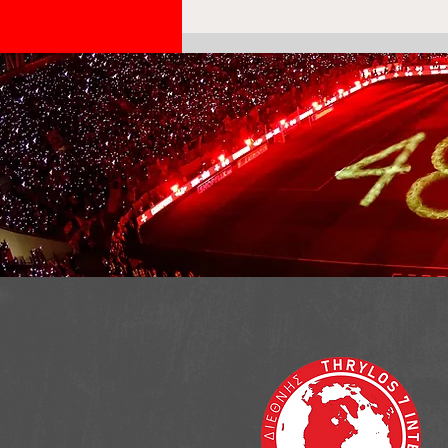
Captain Panos Retsos
Clears Injury Hurdle,
Available for 2nd Leg
Against NEC Nijmegen