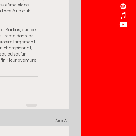
deuxième place. 
 face à un club 
re Martins, que ce 
i reste dans les 
versaire largement 
son championnat, 
eau puisqu’un 
inir leur aventure 
See All