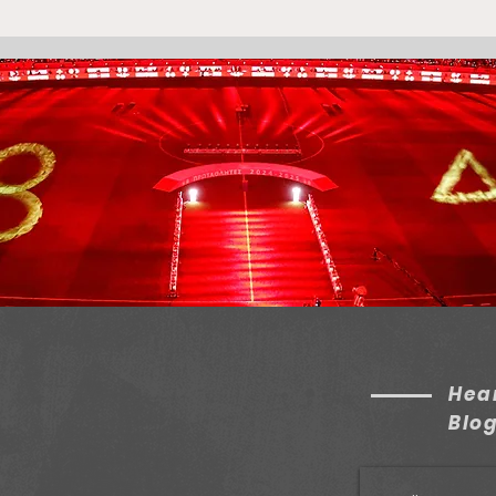
Ortega’s Arrival In Buenos
Oly
Aires Turns Olympiacos's
With
LB Search Into Necessity
Fra
Hear
Blo