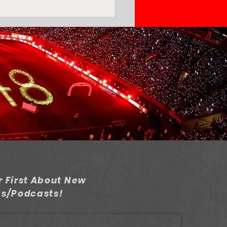
mpiacos Open Talks
 Porto For LB
ncisco Moura
 First About New
gs/Podcasts!