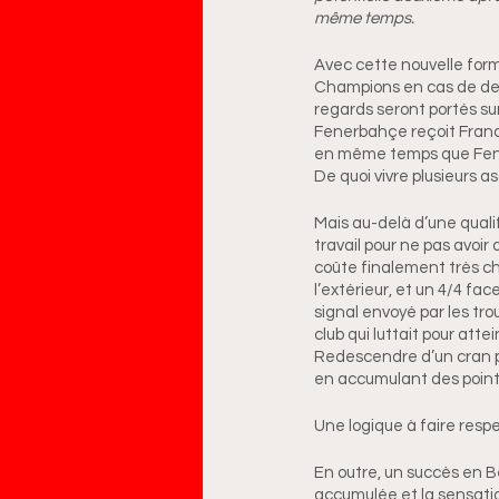
même temps.
Avec cette nouvelle form
Champions en cas de deux
regards seront portés sur
Fenerbahçe reçoit Francfor
en même temps que Fener
De quoi vivre plusieurs 
Mais au-delà d’une qualif
travail pour ne pas avoi
coûte finalement très ch
l’extérieur, et un 4/4 f
signal envoyé par les tr
club qui luttait pour attei
Redescendre d’un cran po
en accumulant des point
Une logique à faire resp
En outre, un succès en Be
accumulée et la sensatio