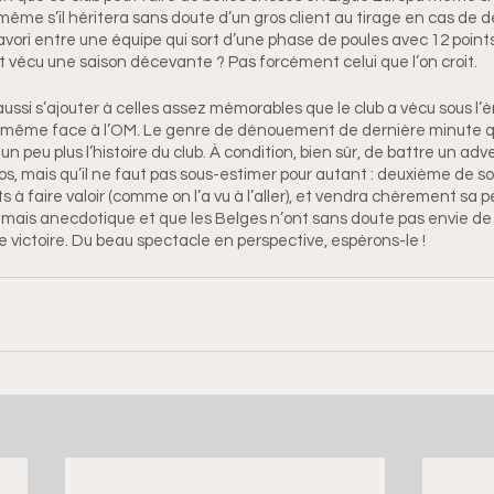
 même s’il héritera sans doute d’un gros client au tirage en cas de 
 favori entre une équipe qui sort d’une phase de poules avec 12 points
t vécu une saison décevante ? Pas forcément celui que l’on croit.
aussi s’ajouter à celles assez mémorables que le club a vécu sous l’è
ou même face à l’OM. Le genre de dénouement de dernière minute qu
un peu plus l’histoire du club. À condition, bien sûr, de battre un ad
kos, mais qu’il ne faut pas sous-estimer pour autant : deuxième de 
à faire valoir (comme on l’a vu à l’aller), et vendra chèrement sa p
mais anecdotique et que les Belges n’ont sans doute pas envie de f
ictoire. Du beau spectacle en perspective, espérons-le !