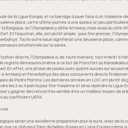
ule de la Ligue Europa, et ce barrage à jouer face à un troisième de
ième place, cette ultime journée a une saveur un peu particulière
 la Belgique, où l’Olympiakos y défie Antwerp, mais aussi du côté d’I
t. Et l’équation, elle, est plutôt simple : pour finir premier, l’Olymp
bahçe. Toute autre issue signifierait une deuxième place, comme 
ascenseurs émotionnels sur la soirée…
ication directe, l’Olympiakos a, de toute manière, tout intérêt à fair
r de regrets démesurés (même si ce but de Francfort au Karaiskakis 
er). En effet, une phase de poules avec quatre succès sur six journé
ace à Antwerp et Fenerbahçe (les deux concurrents directs finalement
oupes de Pedro Martins. Les dernières années en LDC ont plutôt dé
ndre les 3 ou 4 points pour finir troisième et ainsi rejoindre la Ligue E
ur y gagner des rencontres semble être un meilleur moyen de prépa
s au coefficient UEFA.
ecter
lgique serait une excellente préparation pour la suite, avec de la 
n que ce club peut faire de belles choses en Ligue Europa même si 